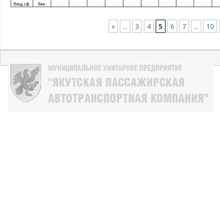
«
...
3
4
5
6
7
...
10